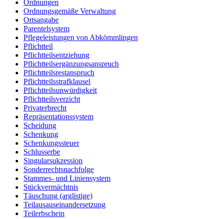
Ordnungen
Ordnungsgemäße Verwaltung
Ortsangabe
Parentelsystem
Pflegeleistungen von Abkömmlingen
Pflichtteil
Pflichtteilsentziehung
Pflichtteilsergänzungsanspruch
Pflichtteilsrestanspruch
Pflichtteilsstrafklausel
Pflichtteilsunwürdigkeit
Pflichtteilsverzicht
Privaterbrecht
Repräsentationssystem
Scheidung
Schenkung
Schenkungssteuer
Schlusserbe
Singularsukzession
Sonderrechtsnachfolge
Stammes- und Liniensystem
Stückvermächtnis
Täuschung (arglistige)
Teilausauseinandersetzung
Teilerbschein