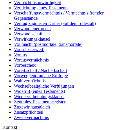
Vermächtnisunwürdigkeit
Vernichtung eines Testaments
Verschaffungsvermächtnis / Vermächtnis fremder
Gegenstände
Vertrag zugunsten Dritter (auf den Todesfall)
Verwandtenerbrecht
Verwandtschaft
Verwirkungsklausel
Vollmacht (postmortale, transmortale)
Vonselbsterwerb
Voraus
Vorausvermächtnis
Vorbescheid
Vorerbschaft / Nacherbschaft
Vorweggenommene Erbfolge
Wahlvermächtnis
Wechselbezügliche Verfügungen
Widerruf (eines Testaments)
Wiederverheiratungsklausel
Zentrales Testamentsregister
Zugewinnausgleich
Zusatzpflichtteil
Zweckvermächtnis
Kontakt