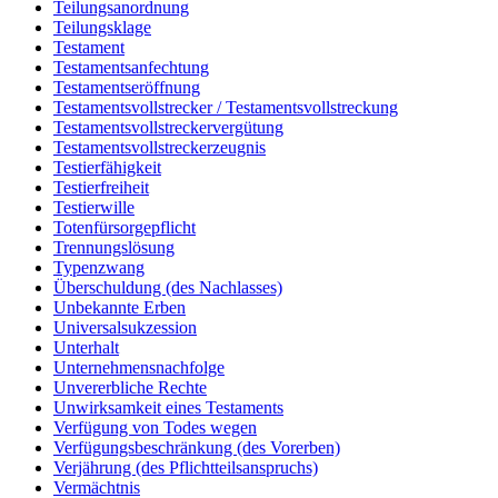
Teilungsanordnung
Teilungsklage
Testament
Testamentsanfechtung
Testamentseröffnung
Testamentsvollstrecker / Testamentsvollstreckung
Testamentsvollstreckervergütung
Testamentsvollstreckerzeugnis
Testierfähigkeit
Testierfreiheit
Testierwille
Totenfürsorgepflicht
Trennungslösung
Typenzwang
Überschuldung (des Nachlasses)
Unbekannte Erben
Universalsukzession
Unterhalt
Unternehmensnachfolge
Unvererbliche Rechte
Unwirksamkeit eines Testaments
Verfügung von Todes wegen
Verfügungsbeschränkung (des Vorerben)
Verjährung (des Pflichtteilsanspruchs)
Vermächtnis