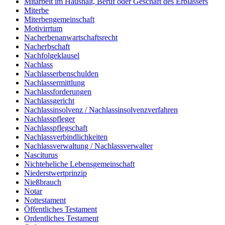
Mitarbeit im Haushalt, Beruf oder Geschäft des Erblassers
Miterbe
Miterbengemeinschaft
Motivirrtum
Nacherbenanwartschaftsrecht
Nacherbschaft
Nachfolgeklausel
Nachlass
Nachlasserbenschulden
Nachlassermittlung
Nachlassforderungen
Nachlassgericht
Nachlassinsolvenz / Nachlassinsolvenzverfahren
Nachlasspfleger
Nachlasspflegschaft
Nachlassverbindlichkeiten
Nachlassverwaltung / Nachlassverwalter
Nasciturus
Nichteheliche Lebensgemeinschaft
Niederstwertprinzip
Nießbrauch
Notar
Nottestament
Öffentliches Testament
Ordentliches Testament