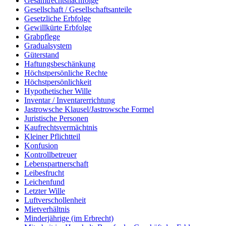
Gesamtrechtsnachfolge
Gesellschaft / Gesellschaftsanteile
Gesetzliche Erbfolge
Gewillkürte Erbfolge
Grabpflege
Gradualsystem
Güterstand
Haftungsbeschänkung
Höchstpersönliche Rechte
Höchstpersönlichkeit
Hypothetischer Wille
Inventar / Inventarerrichtung
Jastrowsche Klausel/Jastrowsche Formel
Juristische Personen
Kaufrechtsvermächtnis
Kleiner Pflichtteil
Konfusion
Kontrollbetreuer
Lebenspartnerschaft
Leibesfrucht
Leichenfund
Letzter Wille
Luftverschollenheit
Mietverhältnis
Minderjährige (im Erbrecht)