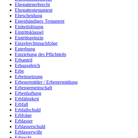
Ehegattenerbrecht
Ehegattentestament
Ehescheidung
Eigenhändiges Testament
Einheitslösung
Eintrittsklausel
Eintrittsprinzip
Einzelrechtsnachfolge
Enterbung
Entziehung des Pflichtteils
Erbanteil
Erbausgleich
Erbe
Erbeinsetzung
Erbenermittler / Erbenermittlung
Erbengemeinschaft
Erbenhaftung
Erbfähigkeit
Erbfall
Erbfallschuld
Erbfolge
Erblasser
Erblasserschuld
Erblasserwille
Erbrecht