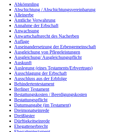
Abkömmling
Abschichtung / Abschichtungsvereinbarung
Alleinerbe
Amtliche Verwahrung
Annahme der Erbschaft
Anwachsung
Anwartschaftsrecht des Nacherben
Auflage
Auseinandersetzung der Erbengemeinschaft
Ausgleichung von Pflegeleistungen
Ausgleichung/ Ausgleichungspflicht
Auskunft
Auslegung (eines Testaments/Erbvertrags)
Ausschlagung der Erbschaft
Ausschluss aus der Erbfolge
Behindertentestament
Berliner Testament
Bestattungskosten / Beerdigungskosten
Bestattungspflicht
Datumsangabe (im Testament)
Dreimonatseinrede
Dreißigster
Dürftigkeitseinrede
Ehegattenerbrecht
Ehegattentestament