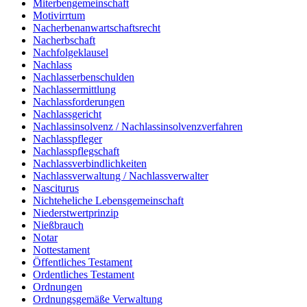
Miterbengemeinschaft
Motivirrtum
Nacherbenanwartschaftsrecht
Nacherbschaft
Nachfolgeklausel
Nachlass
Nachlasserbenschulden
Nachlassermittlung
Nachlassforderungen
Nachlassgericht
Nachlassinsolvenz / Nachlassinsolvenzverfahren
Nachlasspfleger
Nachlasspflegschaft
Nachlassverbindlichkeiten
Nachlassverwaltung / Nachlassverwalter
Nasciturus
Nichteheliche Lebensgemeinschaft
Niederstwertprinzip
Nießbrauch
Notar
Nottestament
Öffentliches Testament
Ordentliches Testament
Ordnungen
Ordnungsgemäße Verwaltung