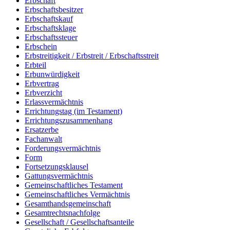
Erbschaft
Erbschaftsbesitzer
Erbschaftskauf
Erbschaftsklage
Erbschaftssteuer
Erbschein
Erbstreitigkeit / Erbstreit / Erbschaftsstreit
Erbteil
Erbunwürdigkeit
Erbvertrag
Erbverzicht
Erlassvermächtnis
Errichtungstag (im Testament)
Errichtungszusammenhang
Ersatzerbe
Fachanwalt
Forderungsvermächtnis
Form
Fortsetzungsklausel
Gattungsvermächtnis
Gemeinschaftliches Testament
Gemeinschaftliches Vermächtnis
Gesamthandsgemeinschaft
Gesamtrechtsnachfolge
Gesellschaft / Gesellschaftsanteile