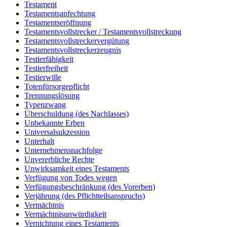
Testament
Testamentsanfechtung
Testamentseröffnung
Testamentsvollstrecker / Testamentsvollstreckung
Testamentsvollstreckervergütung
Testamentsvollstreckerzeugnis
Testierfähigkeit
Testierfreiheit
Testierwille
Totenfürsorgepflicht
Trennungslösung
Typenzwang
Überschuldung (des Nachlasses)
Unbekannte Erben
Universalsukzession
Unterhalt
Unternehmensnachfolge
Unvererbliche Rechte
Unwirksamkeit eines Testaments
Verfügung von Todes wegen
Verfügungsbeschränkung (des Vorerben)
Verjährung (des Pflichtteilsanspruchs)
Vermächtnis
Vermächtnisunwürdigkeit
Vernichtung eines Testaments