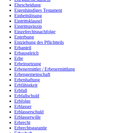
Ehescheidung
Eigenhändiges Testament
Einheitslösung
Eintrittsklausel
Eintrittsprinzip
Einzelrechtsnachfolge
Enterbung
Entziehung des Pflichtteils
Erbanteil
Erbausgleich
Erbe
Erbeinsetzung
Erbenermittler / Erbenermittlung
Erbengemeinschaft
Erbenhaftung
Erbfähigkeit
Erbfall
Erbfallschuld
Erbfolge
Erblasser
Erblasserschuld
Erblasserwille
Erbrecht
Erbrechtsgarantie