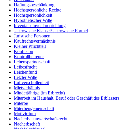
Haftungsbeschänkung
Höchstpersönliche Rechte
Höchstpersönlichkeit
Hypothetischer Wille
Inventar / Inventarerrichtung
Jastrowsche Klausel/Jastrowsche Formel
Juristische Personen
Kaufrechtsvermächtnis
Kleiner Pflichtteil
Konfusion
Kontrollbetreuer
Lebenspartnerschaft
Leibesfrucht
Leichenfund
Letzter Wille
Luftverschollenheit
Mietverhältnis
Minderjährige (im Erbrecht)
Mitarbeit im Haushalt, Beruf oder Geschäft des Erblassers
Miterbe
Miterbengemeinschaft
Motivirrtum
Nacherbenanwartschaftsrecht
Nacherbschaft