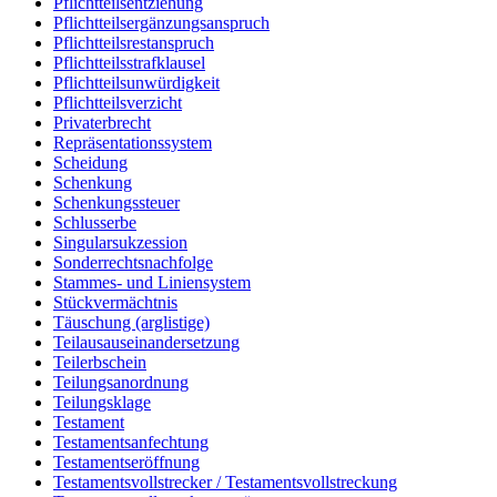
Pflichtteilsentziehung
Pflichtteilsergänzungsanspruch
Pflichtteilsrestanspruch
Pflichtteilsstrafklausel
Pflichtteilsunwürdigkeit
Pflichtteilsverzicht
Privaterbrecht
Repräsentationssystem
Scheidung
Schenkung
Schenkungssteuer
Schlusserbe
Singularsukzession
Sonderrechtsnachfolge
Stammes- und Liniensystem
Stückvermächtnis
Täuschung (arglistige)
Teilausauseinandersetzung
Teilerbschein
Teilungsanordnung
Teilungsklage
Testament
Testamentsanfechtung
Testamentseröffnung
Testamentsvollstrecker / Testamentsvollstreckung