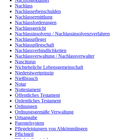
Nachfolgeklausel
Nachlass
Nachlasserbenschulden
Nachlassermittlung
Nachlassforderungen
Nachlassgericht
Nachlassinsolvenz / Nachlassinsolvenzverfahren
Nachlasspfleger
Nachlasspflegschaft
Nachlassverbindlichkeiten
Nachlassverwaltung / Nachlassverwalter
Nasciturus
Nichteheliche Lebensgemeinschaft
Niederstwertprinzip
Nießbrauch
Notar
Nottestament
Öffentliches Testament
Ordentliches Testament
Ordnungen
Ordnungsgemäße Verwaltung
Ortsangabe
Parentelsystem
Pflegeleistungen von Abkömmlingen
Pflichtteil