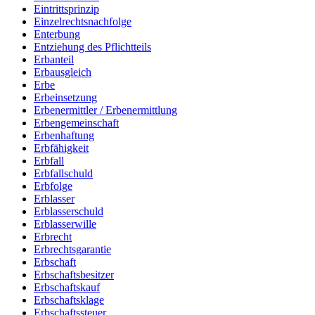
Eintrittsprinzip
Einzelrechtsnachfolge
Enterbung
Entziehung des Pflichtteils
Erbanteil
Erbausgleich
Erbe
Erbeinsetzung
Erbenermittler / Erbenermittlung
Erbengemeinschaft
Erbenhaftung
Erbfähigkeit
Erbfall
Erbfallschuld
Erbfolge
Erblasser
Erblasserschuld
Erblasserwille
Erbrecht
Erbrechtsgarantie
Erbschaft
Erbschaftsbesitzer
Erbschaftskauf
Erbschaftsklage
Erbschaftssteuer