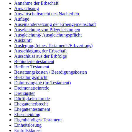
Annahme der Erbschaft
Anwachsung
Anwartschaftsrecht des Nacherben
Auflage
Auseinandersetzung der Erbengemeinschaft
Ausgleichung von Pflegeleistungen
Ausgleichung/ Ausgleichungspflicht
Auskunft
Auslegung (eines Testaments/Erbvertrags)
Ausschlagung der Erbschaft
Ausschluss aus der Erbfolge
Behindertentestament
Berliner Testament
Bestattungskosten / Beerdigungskosten
Bestattungspflicht
Datumsangabe (im Testament)
Dreimonatseinrede
Dreißigster
Dürftigkeitseinrede
Ehegattenerbrecht
Ehegattentestament
Ehescheidung
Eigenhändiges Testament
Einheitslösung
Eintrittsklausel