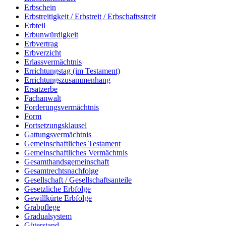
Erbschein
Erbstreitigkeit / Erbstreit / Erbschaftsstreit
Erbteil
Erbunwürdigkeit
Erbvertrag
Erbverzicht
Erlassvermächtnis
Errichtungstag (im Testament)
Errichtungszusammenhang
Ersatzerbe
Fachanwalt
Forderungsvermächtnis
Form
Fortsetzungsklausel
Gattungsvermächtnis
Gemeinschaftliches Testament
Gemeinschaftliches Vermächtnis
Gesamthandsgemeinschaft
Gesamtrechtsnachfolge
Gesellschaft / Gesellschaftsanteile
Gesetzliche Erbfolge
Gewillkürte Erbfolge
Grabpflege
Gradualsystem
Güterstand