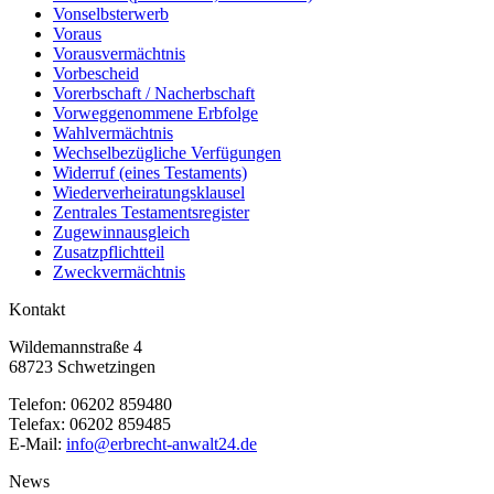
Vonselbsterwerb
Voraus
Vorausvermächtnis
Vorbescheid
Vorerbschaft / Nacherbschaft
Vorweggenommene Erbfolge
Wahlvermächtnis
Wechselbezügliche Verfügungen
Widerruf (eines Testaments)
Wiederverheiratungsklausel
Zentrales Testamentsregister
Zugewinnausgleich
Zusatzpflichtteil
Zweckvermächtnis
Kontakt
Wildemannstraße 4
68723 Schwetzingen
Telefon:
06202 859480
Telefax:
06202 859485
E-Mail:
info@erbrecht-anwalt24.de
News