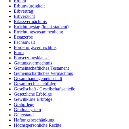
Erbteil
Erbunwürdigkeit
Erbvertrag
Erbverzicht
Erlassvermächtnis
Errichtungstag (im Testament)
Errichtungszusammenhang
Ersatzerbe
Fachanwalt
Forderungsvermächtnis
Form
Fortsetzungsklausel
Gattungsvermächtnis
Gemeinschaftliches Testament
Gemeinschaftliches Vermächtnis
Gesamthandsgemeinschaft
Gesamtrechtsnachfolge
Gesellschaft / Gesellschaftsanteile
Gesetzliche Erbfolge
Gewillkürte Erbfolge
Grabpflege
Gradualsystem
Güterstand
Haftungsbeschänkung
Höchstpersönliche Rechte