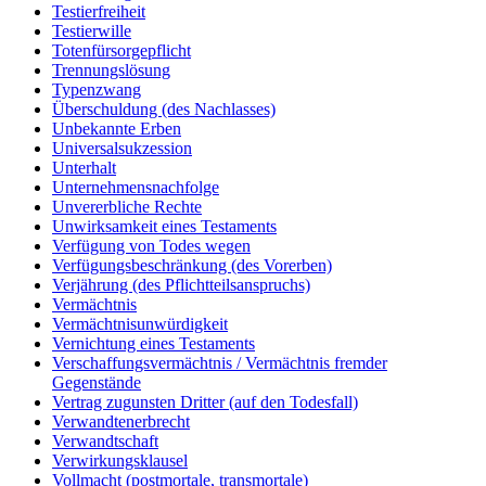
Testierfreiheit
Testierwille
Totenfürsorgepflicht
Trennungslösung
Typenzwang
Überschuldung (des Nachlasses)
Unbekannte Erben
Universalsukzession
Unterhalt
Unternehmensnachfolge
Unvererbliche Rechte
Unwirksamkeit eines Testaments
Verfügung von Todes wegen
Verfügungsbeschränkung (des Vorerben)
Verjährung (des Pflichtteilsanspruchs)
Vermächtnis
Vermächtnisunwürdigkeit
Vernichtung eines Testaments
Verschaffungsvermächtnis / Vermächtnis fremder
Gegenstände
Vertrag zugunsten Dritter (auf den Todesfall)
Verwandtenerbrecht
Verwandtschaft
Verwirkungsklausel
Vollmacht (postmortale, transmortale)