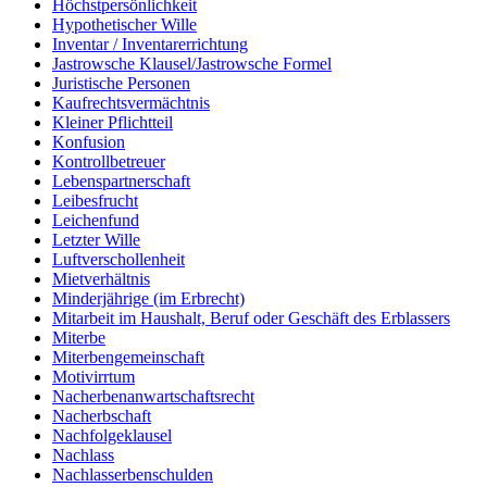
Höchstpersönlichkeit
Hypothetischer Wille
Inventar / Inventarerrichtung
Jastrowsche Klausel/Jastrowsche Formel
Juristische Personen
Kaufrechtsvermächtnis
Kleiner Pflichtteil
Konfusion
Kontrollbetreuer
Lebenspartnerschaft
Leibesfrucht
Leichenfund
Letzter Wille
Luftverschollenheit
Mietverhältnis
Minderjährige (im Erbrecht)
Mitarbeit im Haushalt, Beruf oder Geschäft des Erblassers
Miterbe
Miterbengemeinschaft
Motivirrtum
Nacherbenanwartschaftsrecht
Nacherbschaft
Nachfolgeklausel
Nachlass
Nachlasserbenschulden