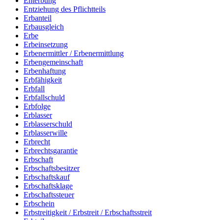
Enterbung
Entziehung des Pflichtteils
Erbanteil
Erbausgleich
Erbe
Erbeinsetzung
Erbenermittler / Erbenermittlung
Erbengemeinschaft
Erbenhaftung
Erbfähigkeit
Erbfall
Erbfallschuld
Erbfolge
Erblasser
Erblasserschuld
Erblasserwille
Erbrecht
Erbrechtsgarantie
Erbschaft
Erbschaftsbesitzer
Erbschaftskauf
Erbschaftsklage
Erbschaftssteuer
Erbschein
Erbstreitigkeit / Erbstreit / Erbschaftsstreit