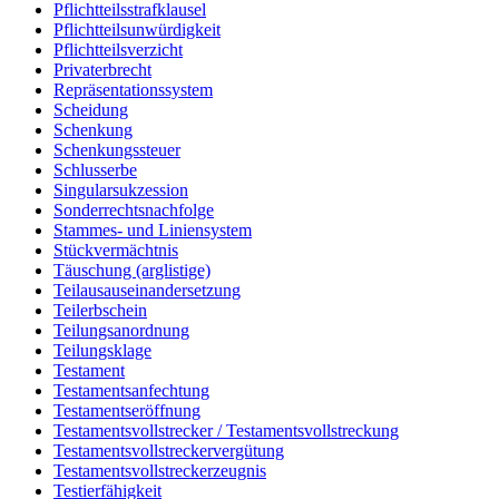
Pflichtteilsstrafklausel
Pflichtteilsunwürdigkeit
Pflichtteilsverzicht
Privaterbrecht
Repräsentationssystem
Scheidung
Schenkung
Schenkungssteuer
Schlusserbe
Singularsukzession
Sonderrechtsnachfolge
Stammes- und Liniensystem
Stückvermächtnis
Täuschung (arglistige)
Teilausauseinandersetzung
Teilerbschein
Teilungsanordnung
Teilungsklage
Testament
Testamentsanfechtung
Testamentseröffnung
Testamentsvollstrecker / Testamentsvollstreckung
Testamentsvollstreckervergütung
Testamentsvollstreckerzeugnis
Testierfähigkeit