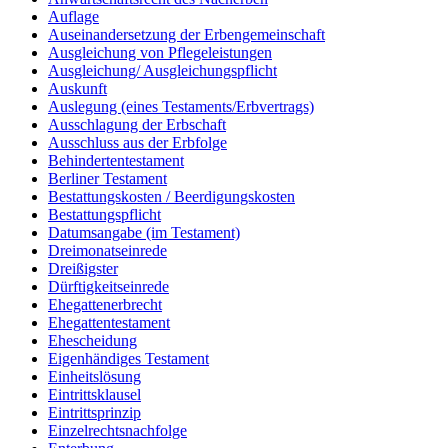
Auflage
Auseinandersetzung der Erbengemeinschaft
Ausgleichung von Pflegeleistungen
Ausgleichung/ Ausgleichungspflicht
Auskunft
Auslegung (eines Testaments/Erbvertrags)
Ausschlagung der Erbschaft
Ausschluss aus der Erbfolge
Behindertentestament
Berliner Testament
Bestattungskosten / Beerdigungskosten
Bestattungspflicht
Datumsangabe (im Testament)
Dreimonatseinrede
Dreißigster
Dürftigkeitseinrede
Ehegattenerbrecht
Ehegattentestament
Ehescheidung
Eigenhändiges Testament
Einheitslösung
Eintrittsklausel
Eintrittsprinzip
Einzelrechtsnachfolge