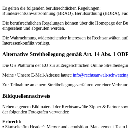
Es gelten die folgenden berufsrechtlichen Regelungen:
Bundesrechtsanwaltsordnung (BRAO), Berufsordnung (BORA), Facha
Die berufsrechtlichen Regelungen können über die Homepage der B
eingesehen und abgerufen werden.
Die Wahrnehmung widerstreitender Interessen ist Rechtsanwälten au
Interessenkonflikt vorliegt.
Alternative Streitbeilegung gemäß Art. 14 Abs. 1 
Die OS-Plattform der EU zur außergerichtlichen Online-Streitbeilegu
Meine / Unsere E-Mail-Adresse lautet:
info@rechtsanwalt-schwetzin
Zur Teilnahme an einem Streitbeilegungsverfahren vor einer Verbraucher
Bildquellennachweis
Neben eigenem Bildmaterial der Rechtsanwälte Zipper & Partner sowi
der folgenden Fotografen verwendet:
Erbrecht:
▪ Startseite (im Header): Merger and acquisition. Management Team | 