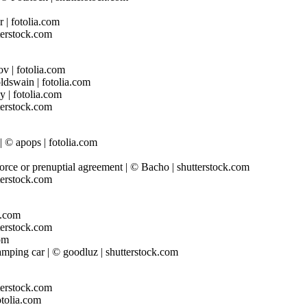
r | fotolia.com
tterstock.com
v | fotolia.com
ldswain | fotolia.com
y | fotolia.com
tterstock.com
| © apops | fotolia.com
orce or prenuptial agreement | © Bacho | shutterstock.com
tterstock.com
a.com
tterstock.com
com
camping car | © goodluz | shutterstock.com
tterstock.com
otolia.com