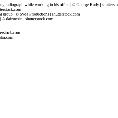
ning radiograph while working in his office | © George Rudy | shutters
tterstock.com
cal group | © Syda Productions | shutterstock.com
| © daizuoxin | shutterstock.com
tterstock.com
tolia.com