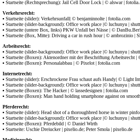
▪ Startseite (Rechtsprechung): Jail Cell Door Lock | © alswar | fotoli
Verkehrsrecht:
▪ Startseite (slider): Verkehrsunfall| © benjaminnolte | fotolia.com
▪ Startseite (slider-background): Office work place |© luchunyu | shu
▪ Startseite (untere Box, links) PKW Unfall bei Nässe | © DanBu.Berl
▪ Startseite (Box, Mitte): Driving a car in rush hour | © ambrozinio | 
Arbeitsrecht:
▪ Startseite (slider-background): Office work place |© luchunyu | shu
▪ Startseite (Boxen): Aktenordner mit der Beschriftung Arbeitsrecht | 
▪ Startseite (Boxen): Personalabbau | © Pixelot | fotolia.com
Internetrecht:
▪ Startseite (slider): Erschrockene Frau schaut aufs Handy| © Light Im
▪ Startseite (slider-background): Office work place |© luchunyu | shu
▪ Startseite (Boxen): The Hacker | © lassedesignen | fotolia.com
▪ Startseite (Boxen): Man hand holding smartphone against on smooth
Pferderecht:
▪ Startseite (slider): Head shot of a thoroughbred horse in winter pinf
▪ Startseite (slider-background): Office work place |© luchunyu | shu
▪ Startseite (Boxen): Pferdebild | © Daniel Wirth
▪ Startseite: Uschie Dreiucker | pixelio.de; Peter Smola | pixelio.de
Medizinrecht: