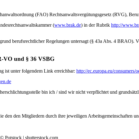
nwaltsordnung (FAO) Rechtsanwaltsvergütungsgesetz (RVG), Berufs
undesrechtsanwaltskammer (
www.brak.de
) in der Rubrik
http://www.br
fgrund berufsrechtlicher Regelungen untersagt (§ 43a Abs. 4 BRAO). 
ODR-VO und § 36 VSBG
ng ist unter folgendem Link erreichbar:
http://ec.europa.eu/consumers/o
gen.de
schlichtungsstelle bin ich / sind wir nicht verpflichtet und grundsätzli
e den den Mitgliedern durch ihre jeweiligen Arbeitsgemeinschaften u
© Potstock | shutterstock.com