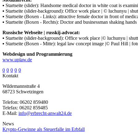
▪ Startseite (slider): Handsome medical doctor in white coat is exami
▪ Startseite (slider-background): Office work place | © luchunyu | shu
▪ Startseite (Boxen - Links): attractive female doctor in front of medi
▪ Startseite (Boxen - Rechts): Doctor and businessman shaking hands 
Russische Webseite | russkij-advocat:
▪ Startseite (slider-background): Office work place |© luchunyu | shu
▪ Startseite (Boxen - Mitte): legal law concept image |© Paul Hill | fo
Webdesign und Programmierung
www.uplaw.de
0
0
0
0
0
Kontakt
Wildemannstraße 4
68723 Schwetzingen
Telefon:
06202 859480
Telefax:
06202 859485
E-Mail:
info@erbrecht-anwalt24.de
News
Krypto-Gewinne als Steuerfalle im Erbfall