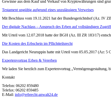
Gewinne aus dem Kauf und Verkauf von Kryptowährungen sind grund
Testament ungültig aufgrund eines unzulässigen Verweises
Mit Beschluss vom 19.11.2021 hat der Bundesgerichtshof (Az. IV ZB 
Der digitale Nachlass – Anspruch des Erben auf vollständigen Zugri
Mit Urteil vom 12.07.2018 hatte der BGH (Az. III ZR 183/17) entsc
Die Kosten des Erbschein im Pflichtteilsrecht
Das Landgericht Neuruppin hatte mit Urteil vom 05.05.2017 (Az: 5 
Expertenvortrag Erben & Vererben
Wir laden Sie herzlich zum Expertenvortrag „Vermögensgestaltung, bl
Kontakt
Telefon:
06202 859480
Telefax:
06202 859485
E-Mail:
info@erbrecht-anwalt24.de