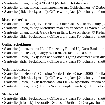
▪ Startseite (unten, mitte):#2060143 |© Butch | fotolia.com
▪ Startseite (unten, links): Taschenrechner mit Geldscheinen | © Zerbo
▪ Startseite (slider-background): Office work place |© luchunyu | shu
Motorradrecht:
▪ Startseite (im Header): Biker racing on the road | © Andrey Armyago
▪ Startseite (unten, mitte): Motorbike man has freedeom |© Warren Go
▪ Startseite (unten, links): Garda lake in Italy. Bike on shore | © Kadm
▪ Startseite (slider-background): Office work place |© luchunyu | shu
Online Scheidung:
▪ Startseite (unten, mitte): Hand Protecting Rolled Up Euro Banknote 
▪ Startseite (im Header): Angry |© DDRockstar | fotolia.com
▪ Startseite (unten, links): man and woman signing document with div
▪ Startseite (slider-background): Office work place |© luchunyu | shu
Wohnmobilrecht:
▪ Startseite (im Header): Camping Niederlande | © travel3000 | fotoli
▪ Startseite (slider-background): Office work place |© luchunyu | shu
▪ Startseite (unten, links): Reisemobil am Fluß |© by-studio | fotolia.
▪ Startseite (unten, mitte): Happy Senior couple Standing in front of 
Strafrecht:
▪ Startseite (slider-background): Office work place |© luchunyu | shu
▪ Startseite (Infothek): Decorative Scales of Justice | © Corgarashu | f